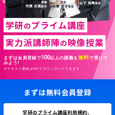
学研
プライム講座
の
実力派講師陣
映像授業
の
100
無料
まずは会員登録で
以上の講義を
で受けて
みよう!
※テキスト教材はPDFでダウンロードできます。
まずは無料会員登録
学研のプライム講座利用規約
、